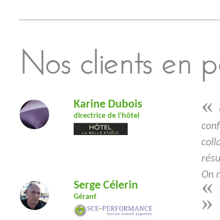
Nos clients en pa
«
Karine Dubois
directrice de l'hôtel
conf
coll
résu
On 
«
Serge Célerin
»
Gérant