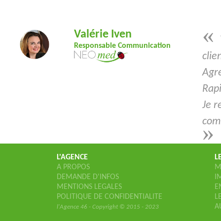
«
Valérie Iven
Responsable Communication
clie
Agré
Rapi
Je r
comm
»
L'AGENCE
L
A PROPOS
M
DEMANDE D'INFOS
I
MENTIONS LEGALES
E
POLITIQUE DE CONFIDENTIALITE
L
A
l'Agence 46 - Copyright © 2015 - 2023